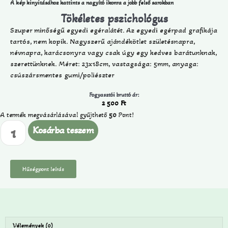
A kép kinyitásához kattints a nagyító ikonra a jobb felső sarokban
Tökéletes pszichológus
Szuper minőségű egyedi egéralátét. Az egyedi egérpad grafikája
tartós, nem kopik. Nagyszerű ajándékötlet születésnapra,
névnapra, karácsonyra vagy csak úgy egy kedves barátunknak,
szerettünknek. Méret: 23x18cm, vastagsága: 5mm, anyaga:
csúszársmentes gumi/poliészter
Fogyasztói bruttó ár:
2 500
Ft
A termék megvásárlásával gyűjthető
50
Pont!
Kosárba teszem
Hűségpont leírás
Vélemények (0)