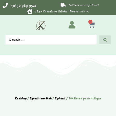
+36 30 989 9522
Szállítás már 1290 Ft-tól
2840 Oroszlány, Rákóczi Ferenc utca 7.
0
/
/
/ Tökéletes pszichológus
Kezdőlap
Egyedi termékek
Egérpad