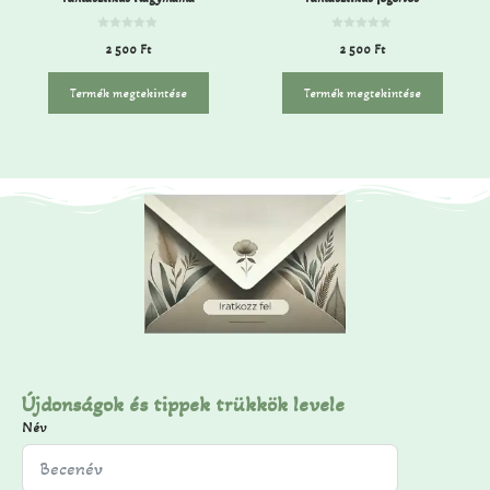
0
0
2 500
Ft
2 500
Ft
a
a
z
z
5
5
-
-
Termék megtekintése
Termék megtekintése
b
b
ő
ő
l
l
Újdonságok és tippek trükkök levele
Név