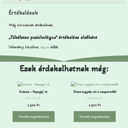
Értékelések
Még nincsenek értékelések.
„Tökéletes pszichológus” értékelése elsőként
Vélemény írásához
előbb.
lépj be
Ezek érdekelhetnek még:
Kukucs – Papagáj 10
Orvos vagyok, mi a szupererőd?
0
0
2 500
Ft
2 500
Ft
a
a
z
z
5
5
-
-
Termék megtekintése
Termék megtekintése
b
b
ő
ő
l
l