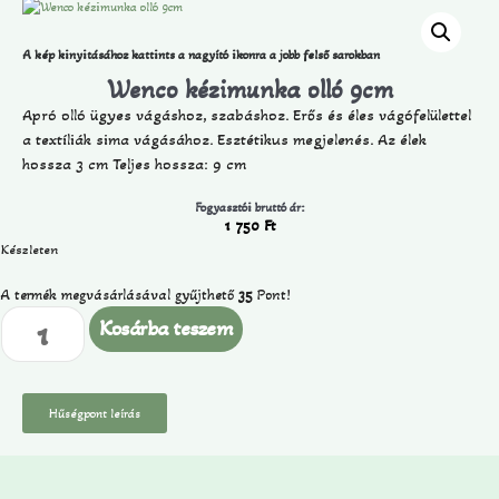
A kép kinyitásához kattints a nagyító ikonra a jobb felső sarokban
Wenco kézimunka olló 9cm
Apró olló ügyes vágáshoz, szabáshoz. Erős és éles vágófelülettel
a textíliák sima vágásához. Esztétikus megjelenés. Az élek
hossza 3 cm Teljes hossza: 9 cm
Fogyasztói bruttó ár:
1 750
Ft
Készleten
A termék megvásárlásával gyűjthető
35
Pont!
Kosárba teszem
Hűségpont leírás