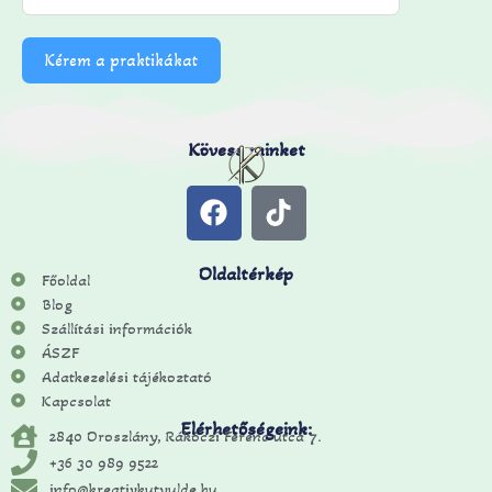
Kérem a praktikákat
Kövess minket
Oldaltérkép
Főoldal
Blog
Szállítási információk
ÁSZF
Adatkezelési tájékoztató
Kapcsolat
Elérhetőségeink:
2840 Oroszlány, Rákóczi Ferenc utca 7.
+36 30 989 9522
info@kreativkutyulde.hu