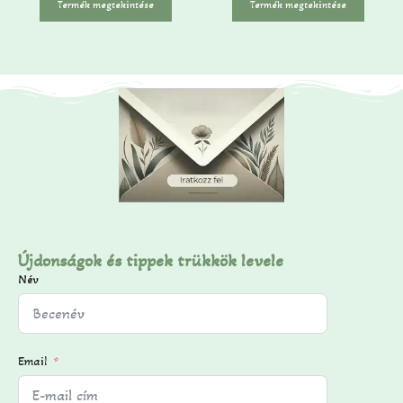
Termék megtekintése
Termék megtekintése
b
b
ő
ő
l
l
Újdonságok és tippek trükkök levele
Név
Email