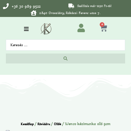
+36 30 989 9522
Szállítás már 1290 Ft-tól
2840 Oroszlány, Rákóczi Ferenc utca 7.
0
/
/
/ Wenco kézimunka olló 9cm
Kezdőlap
Rövidáru
Ollók