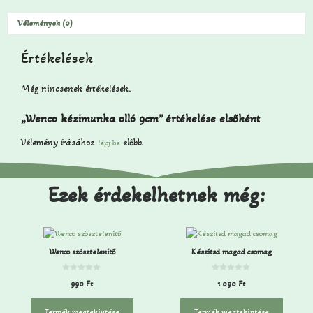
Vélemények (0)
Értékelések
Még nincsenek értékelések.
„Wenco kézimunka olló 9cm” értékelése elsőként
Vélemény írásához
előbb.
lépj be
Ezek érdekelhetnek még:
Wenco szösztelenítő
Készítsd magad csomag
0
0
990
Ft
1 090
Ft
a
a
z
z
5
5
-
-
Termék megtekintése
Termék megtekintése
b
b