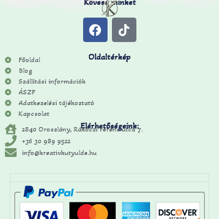
Kövess minket
Oldaltérkép
Főoldal
Blog
Szállítási információk
ÁSZF
Adatkezelési tájékoztató
Kapcsolat
Elérhetőségeink:
2840 Oroszlány, Rákóczi Ferenc utca 7.
+36 30 989 9522
info@kreativkutyulde.hu