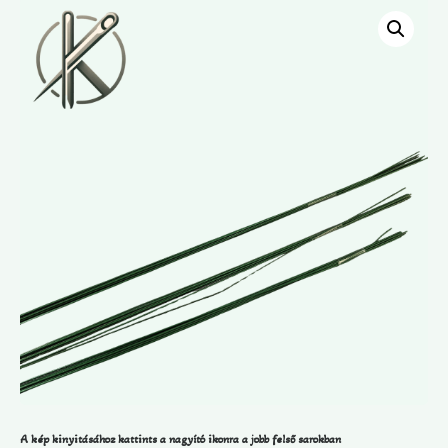
A kép kinyitásához kattints a nagyító ikonra a jobb felső sarokban