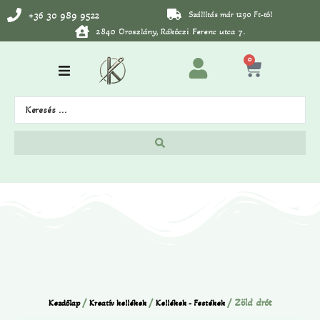
+36 30 989 9522
Szállítás már 1290 Ft-tól
2840 Oroszlány, Rákóczi Ferenc utca 7.
0
/
/
/ Zöld drót
Kezdőlap
Kreatív kellékek
Kellékek - Festékek