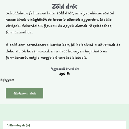
Zöld drót
Sokoldalúan felhasználható
zöld drót
, amelyet előszeretettel
használnak
virágkötők
és kreatív alkotók egyaránt. Ideális
virágok, dekorációk, figurák és egyéb elemek rögzítéséhez,
formázásához.
A zöld szín természetes hatást kelt, jól beleolvad a növények és
dekorációk közé, miközben a drót könnyen hajlítható és
formázható, mégis megfelelő tartást biztosít.
Fogyasztói bruttó ár:
290
Ft
Elfogyott
Hűségpont leírás
Vélemények (0)