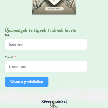
Újdonságok és tippek trükkök levele
Név
Email
Kérem a praktikákat
Kövess minket