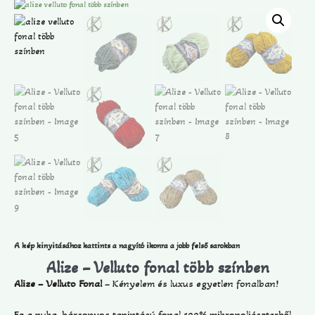
A kép kinyitásához kattints a nagyító ikonra a jobb felső sarokban
Alize – Velluto fonal több színben
Alize – Velluto Fonal
– Kényelem és luxus egyetlen fonalban!
Ez a puha, bársonyos tapintású fonal 100% mikropoliészterből