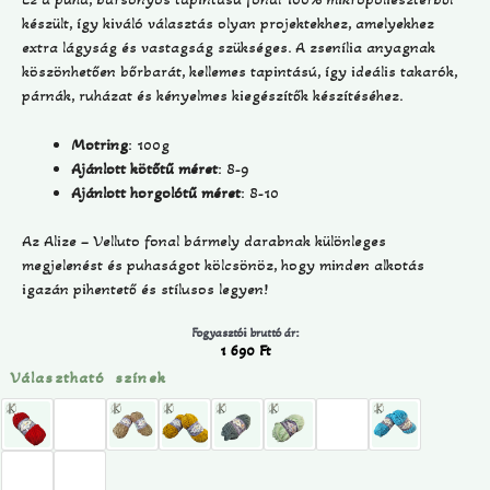
készült, így kiváló választás olyan projektekhez, amelyekhez
extra lágyság és vastagság szükséges. A zsenília anyagnak
köszönhetően bőrbarát, kellemes tapintású, így ideális takarók,
párnák, ruházat és kényelmes kiegészítők készítéséhez.
Motring
: 100g
Ajánlott kötőtű méret
: 8-9
Ajánlott horgolótű méret
: 8-10
Az Alize – Velluto fonal bármely darabnak különleges
megjelenést és puhaságot kölcsönöz, hogy minden alkotás
igazán pihentető és stílusos legyen!
Fogyasztói bruttó ár:
1 690
Ft
Választható színek