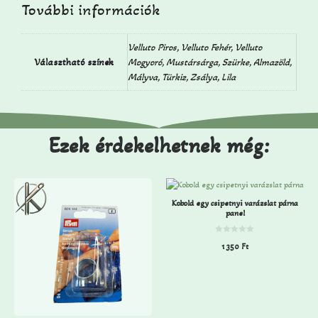
További információk
Velluto Piros, Velluto Fehér, Velluto
Választható színek
Mogyoró, Mustársárga, Szürke, Almazöld,
Mályva, Türkiz, Zsálya, Lila
Ezek érdekelhetnek még:
Kobold egy csipetnyi varázslat párna
panel
0
1 350
Ft
a
z
5
-
b
ő
l