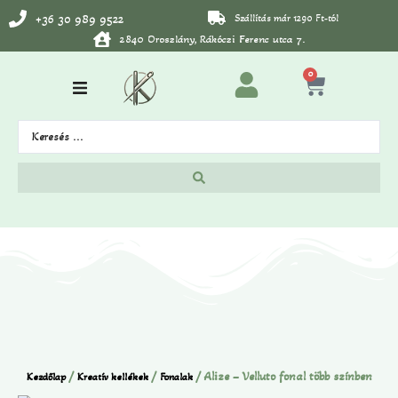
+36 30 989 9522
Szállítás már 1290 Ft-tól
2840 Oroszlány, Rákóczi Ferenc utca 7.
0
/
/
/ Alize – Velluto fonal több színben
Kezdőlap
Kreatív kellékek
Fonalak