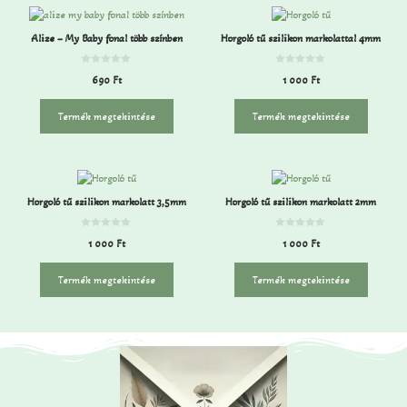
Alize – My Baby fonal több színben
Horgoló tű szilikon markolattal 4mm
0
0
690
Ft
1 000
Ft
a
a
z
z
5
5
-
-
Termék megtekintése
Termék megtekintése
b
b
ő
ő
l
l
Horgoló tű szilikon markolatt 3,5mm
Horgoló tű szilikon markolatt 2mm
0
0
1 000
Ft
1 000
Ft
a
a
z
z
5
5
-
-
Termék megtekintése
Termék megtekintése
b
b
ő
ő
l
l