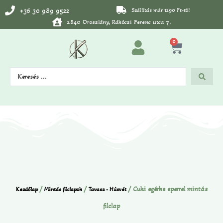
+36 30 989 9522
Szállítás már 1290 Ft-tól
2840 Oroszlány, Rákóczi Ferenc utca 7.
0
/
/
/ Cuki egérke eperrel mintás
Kezdőlap
Mintás filclapok
Tavasz - Húsvét
filclap