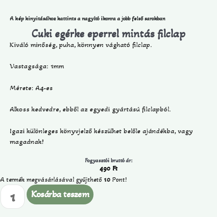
A kép kinyitásához kattints a nagyító ikonra a jobb felső sarokban
Cuki egérke eperrel mintás filclap
Kiváló minőség, puha, könnyen vágható filclap.
Vastagsága: 1mm
Mérete: A4-es
Alkoss kedvedre, ebből az egyedi gyártású filclapból.
Igazi különleges könyvjelző készülhet belőle ajándékba, vagy
magadnak!
Fogyasztói bruttó ár:
490
Ft
A termék megvásárlásával gyűjthető
10
Pont!
Kosárba teszem