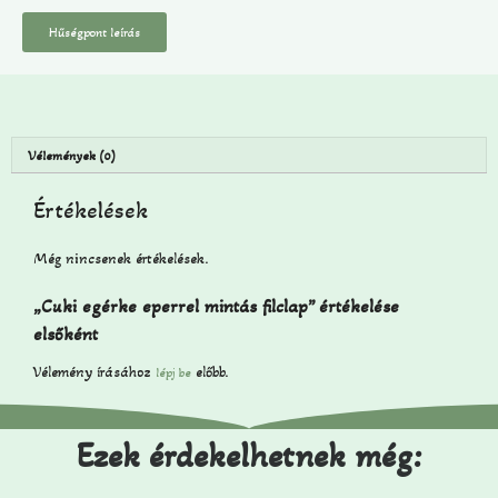
Hűségpont leírás
Vélemények (0)
Értékelések
Még nincsenek értékelések.
„Cuki egérke eperrel mintás filclap” értékelése
elsőként
Vélemény írásához
előbb.
lépj be
Ezek érdekelhetnek még: