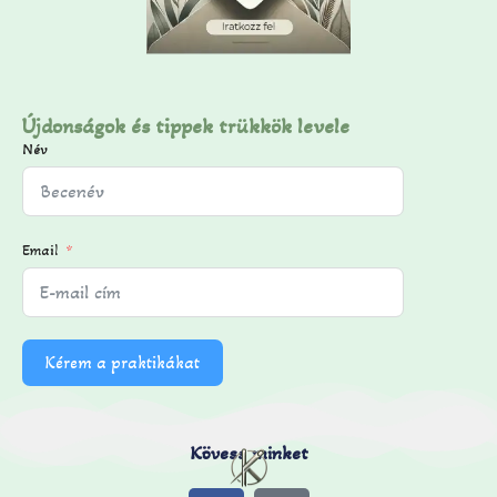
Újdonságok és tippek trükkök levele
Név
Email
Kérem a praktikákat
Kövess minket