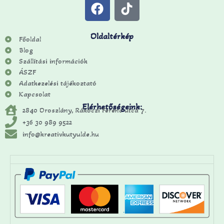
Oldaltérkép
Főoldal
Blog
Szállítási információk
ÁSZF
Adatkezelési tájékoztató
Kapcsolat
Elérhetőségeink:
2840 Oroszlány, Rákóczi Ferenc utca 7.
+36 30 989 9522
info@kreativkutyulde.hu