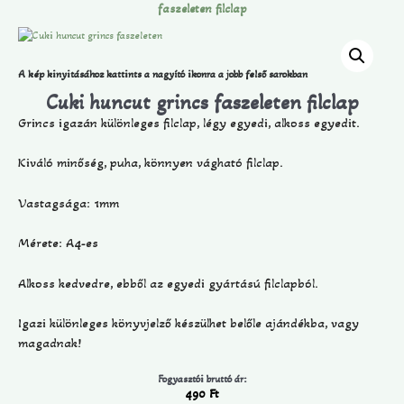
faszeleten filclap
A kép kinyitásához kattints a nagyító ikonra a jobb felső sarokban
Cuki huncut grincs faszeleten filclap
Grincs igazán különleges filclap, légy egyedi, alkoss egyedit.
Kiváló minőség, puha, könnyen vágható filclap.
Vastagsága: 1mm
Mérete: A4-es
Alkoss kedvedre, ebből az egyedi gyártású filclapból.
Igazi különleges könyvjelző készülhet belőle ajándékba, vagy
magadnak!
Fogyasztói bruttó ár:
490
Ft