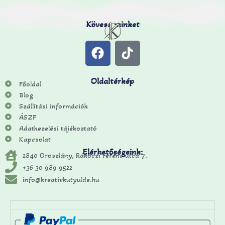
Kövess minket
Oldaltérkép
Főoldal
Blog
Szállítási információk
ÁSZF
Adatkezelési tájékoztató
Kapcsolat
Elérhetőségeink:
2840 Oroszlány, Rákóczi Ferenc utca 7.
+36 30 989 9522
info@kreativkutyulde.hu