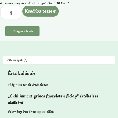
A termék megvásárlásával gyűjthető
10
Pont!
Kosárba teszem
Hűségpont leírás
Vélemények (0)
Értékelések
Még nincsenek értékelések.
„Cuki huncut grincs faszeleten filclap” értékelése
elsőként
Vélemény írásához
előbb.
lépj be