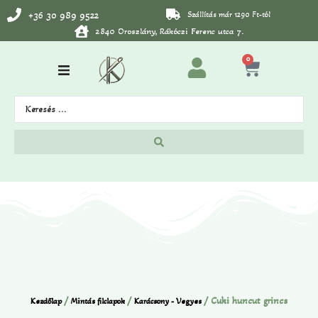
+36 30 989 9522
Szállítás már 1290 Ft-tól
2840 Oroszlány, Rákóczi Ferenc utca 7.
0
/
/
/ Cuki huncut grincs
Kezdőlap
Mintás filclapok
Karácsony - Vegyes