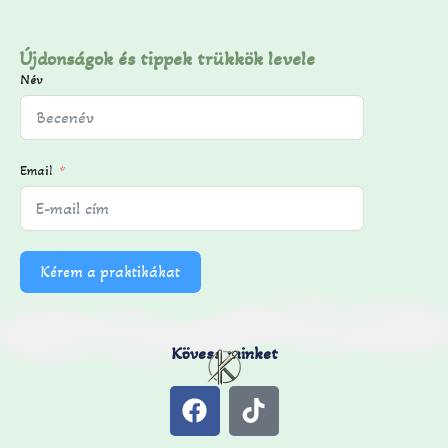
Újdonságok és tippek trükkök levele
Név
Email
Kérem a praktikákat
Kövess minket