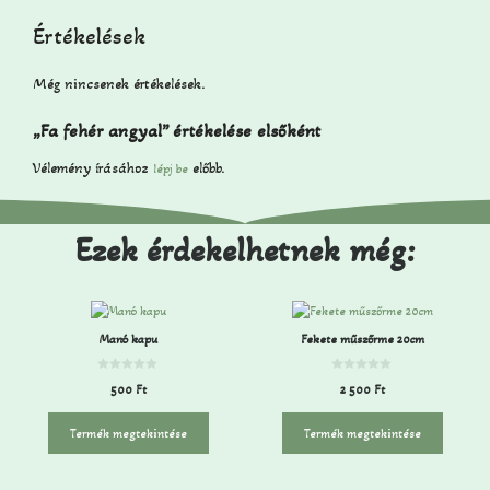
Értékelések
Még nincsenek értékelések.
„Fa fehér angyal” értékelése elsőként
Vélemény írásához
előbb.
lépj be
Ezek érdekelhetnek még:
Manó kapu
Fekete műszőrme 20cm
0
0
500
Ft
2 500
Ft
a
a
z
z
5
5
-
-
Termék megtekintése
Termék megtekintése
b
b
ő
ő
l
l