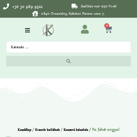
+36 30 989 9522
Szállítás már 1290 Ft-tól
2840 Oroszlány, Rákóczi Ferenc utca 7.
0
/
/
/ Fa fehér angyal
Kezdőlap
Kreatív kellékek
Koszorú készítés