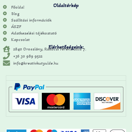
Oldaltérkép
Főoldal
Blog
Szállítási információk
ÁSZF
Adatkezelési tájékoztató
Kapcsolat
Elérhetőségeink:
2840 Oroszlány, Rákóczi Ferenc utca 7.
+36 30 989 9522
info@kreativkutyulde.hu