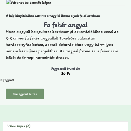
A kép kinyitásához kattints a nagyító ikonra a jobb felső sarokban
Fa fehér angyal
Hozz angyali hangulatot karácsonyi dekorációidhoz ezzel az
5×5 cm-es fa fehér angyallal! Tökéletes választás
karácsonyfadíszhez, asztali dekorációhoz vagy bármilyen
ünnepi kézműves projekthez. Az angyal forma és a fehér szín
békét és ünnepi harmóniát áraszt.
Fogyasztói bruttó ár:
80
Ft
Elfogyott
Hűségpont leírás
Vélemények (0)