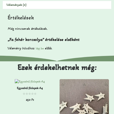
Vélemények (0)
Értékelések
Még nincsenek értékelések.
„Fa fehér korcsolya” értékelése elsőként
Vélemény írásához
előbb.
lépj be
Ezek érdekelhetnek még:
Egyszínű filclapok A4
0
250
Ft
a
z
5
-
b
ő