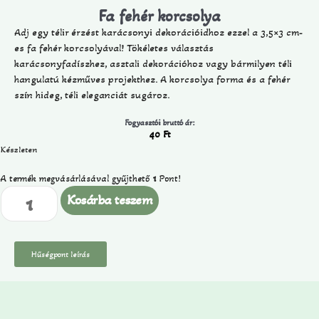
Fa fehér korcsolya
Adj egy télir érzést karácsonyi dekorációidhoz ezzel a 3,5×3 cm-
es fa fehér korcsolyával! Tökéletes választás
karácsonyfadíszhez, asztali dekorációhoz vagy bármilyen téli
hangulatú kézműves projekthez. A korcsolya forma és a fehér
szín hideg, téli eleganciát sugároz.
Fogyasztói bruttó ár:
40
Ft
Készleten
A termék megvásárlásával gyűjthető
1
Pont!
Kosárba teszem
Hűségpont leírás