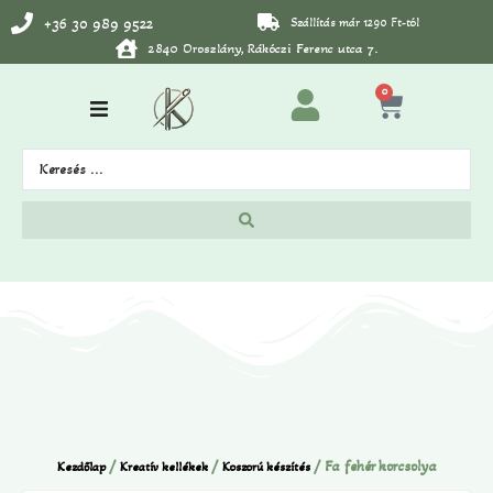
+36 30 989 9522
Szállítás már 1290 Ft-tól
2840 Oroszlány, Rákóczi Ferenc utca 7.
0
/
/
/ Fa fehér korcsolya
Kezdőlap
Kreatív kellékek
Koszorú készítés