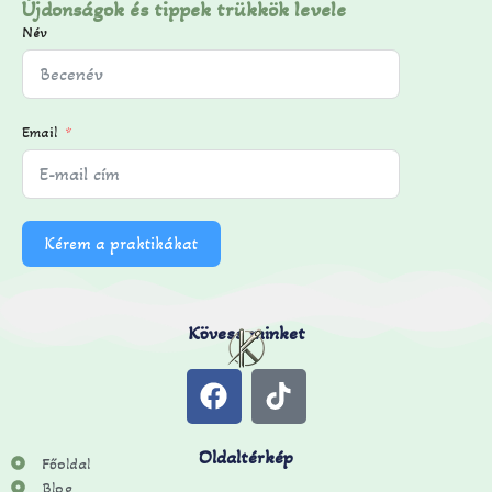
Újdonságok és tippek trükkök levele
Név
Email
Kérem a praktikákat
Kövess minket
Oldaltérkép
Főoldal
Blog