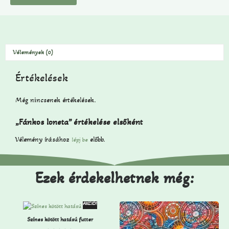
Vélemények (0)
Értékelések
Még nincsenek értékelések.
„Fánkos loneta” értékelése elsőként
Vélemény írásához
előbb.
lépj be
Ezek érdekelhetnek még:
AKCIÓ!
Színes kötött hatású futter