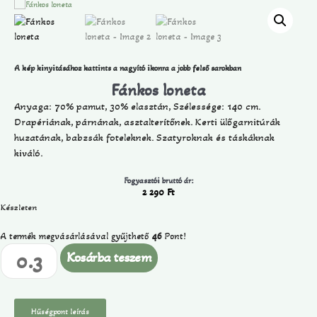
A kép kinyitásához kattints a nagyító ikonra a jobb felső sarokban
Fánkos loneta
Anyaga: 70% pamut, 30% elasztán, Szélessége: 140 cm.
Drapériának, párnának, asztalterítőnek. Kerti ülőgarnitúrák
huzatának, babzsák foteleknek. Szatyroknak és táskáknak
kiváló.
Fogyasztói bruttó ár:
2 290
Ft
Készleten
A termék megvásárlásával gyűjthető
46
Pont!
Kosárba teszem
Hűségpont leírás