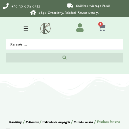
+36 30 989 9522
Szállítás már 1290 Ft-tól
2840 Oroszlány, Rákóczi Ferenc utca 7.
0
/
/
/
/ Fánkos loneta
Kezdőlap
Méteráru
Dekorációs anyagok
Mintás loneta