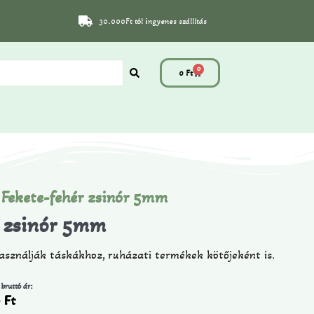
30.000Ft tól ingyenes szállítás
0
0
Ft
 Fekete-fehér zsinór 5mm
r zsinór 5mm
Használják táskákhoz, ruházati termékek kötőjeként is.
 bruttó ár:
0
Ft