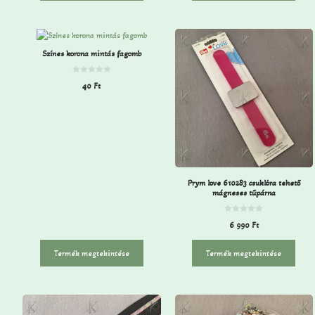
Színes korona mintás fagomb
0
40
Ft
a
z
5
-
b
ő
l
Prym love 610283 csuklóra tehető
mágneses tűpárna
0
6 990
Ft
a
z
5
-
Termék megtekintése
Termék megtekintése
b
ő
l