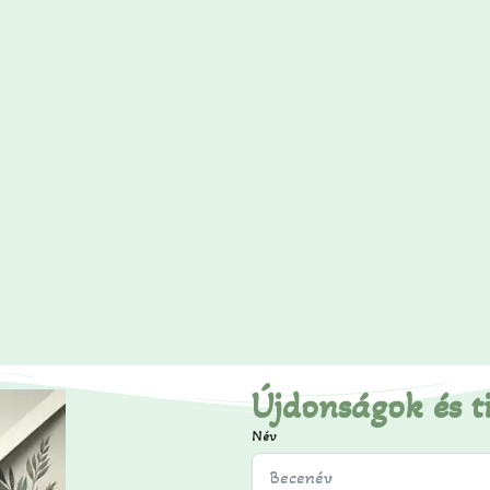
Újdonságok és t
Név