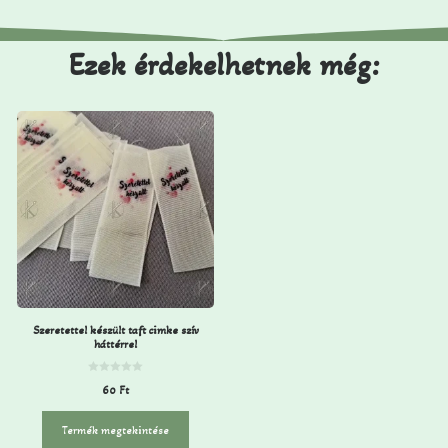
Ezek érdekelhetnek még:
Szeretettel készült taft cimke szív
háttérrel
0
60
Ft
a
z
5
-
Termék megtekintése
b
ő