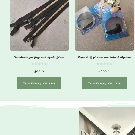
Szivárványos fogazott cipzár 50cm
Prym 611340 csuklóra tehető tűpárna
0
0
500
Ft
2 800
Ft
a
a
z
z
5
5
-
-
Termék megtekintése
Termék megtekintése
b
b
ő
ő
l
l