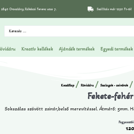
2840 Oroszlány, Rákóczi Ferenc utca 7.
Szállítás már 1290 Ft-tól
övidáru
Kreatív kellékek
Ajándék termékek
Egyedi termékek
/
/
/
Kezdőlap
Rövidáru
Szalagok - zsinórok
Fekete-fehé
Sokszálas szövött zsinór,belső merevítéssel. Átmérő: 5mm. 
Fogyasztói
12