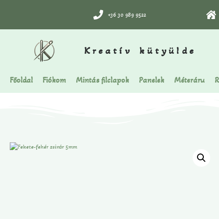
+36 30 989 9522
Kreatív kütyülde
Főoldal
Fiókom
Mintás filclapok
Panelek
Méteráru
R