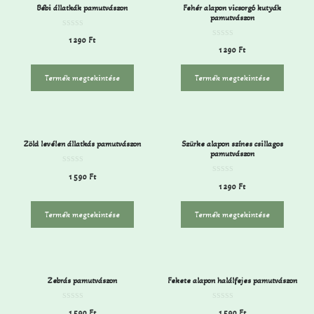
Bébi állatkák pamutvászon
Fehér alapon vicsorgó kutyák
pamutvászon
0
1 290
Ft
a
0
z
1 290
Ft
a
5
z
-
5
b
-
ő
Termék megtekintése
Termék megtekintése
b
l
ő
l
Zöld levélen állatkás pamutvászon
Szürke alapon színes csillagos
pamutvászon
0
1 590
Ft
a
0
z
1 290
Ft
a
5
z
-
5
b
-
ő
Termék megtekintése
Termék megtekintése
b
l
ő
l
Zebrás pamutvászon
Fekete alapon halálfejes pamutvászon
0
0
1 590
Ft
1 590
Ft
a
a