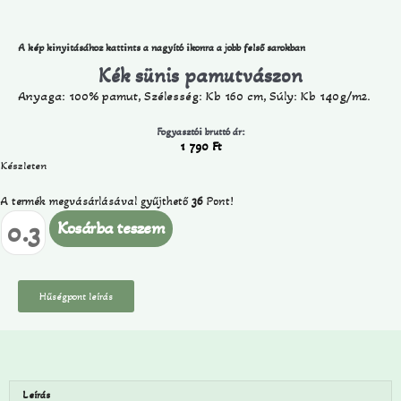
A kép kinyitásához kattints a nagyító ikonra a jobb felső sarokban
Kék sünis pamutvászon
Anyaga: 100% pamut, Szélesség: Kb 160 cm, Súly: Kb 140g/m2.
Fogyasztói bruttó ár:
1 790
Ft
Készleten
A termék megvásárlásával gyűjthető
36
Pont!
Kosárba teszem
Hűségpont leírás
Leírás