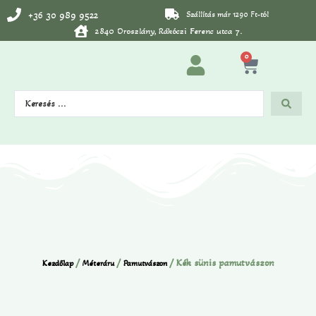
+36 30 989 9522
Szállítás már 1290 Ft-tól
2840 Oroszlány, Rákóczi Ferenc utca 7.
0
/
/
/ Kék sünis pamutvászon
Kezdőlap
Méteráru
Pamutvászon