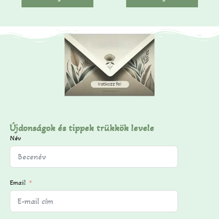
ő
ő
l
l
Újdonságok és tippek trükkök levele
Név
Email