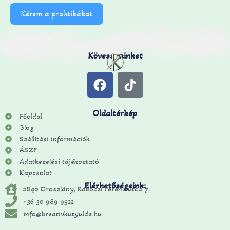
Kérem a praktikákat
Kövess minket
Oldaltérkép
Főoldal
Blog
Szállítási információk
ÁSZF
Adatkezelési tájékoztató
Kapcsolat
Elérhetőségeink:
2840 Oroszlány, Rákóczi Ferenc utca 7.
+36 30 989 9522
info@kreativkutyulde.hu