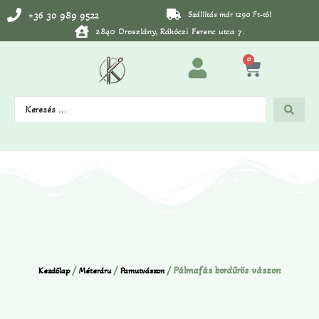
+36 30 989 9522
Szállítás már 1290 Ft-tól
2840 Oroszlány, Rákóczi Ferenc utca 7.
0
/
/
/ Pálmafás bordűrös vászon
Kezdőlap
Méteráru
Pamutvászon