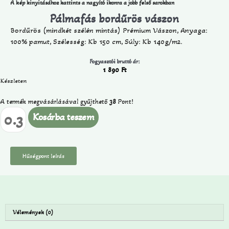
A kép kinyitásához kattints a nagyító ikonra a jobb felső sarokban
Pálmafás bordűrös vászon
Bordűrös (mindkét szélén mintás) Prémium Vászon, Anyaga:
100% pamut, Szélesség: Kb 150 cm, Súly: Kb 140g/m2.
Fogyasztói bruttó ár:
1 890
Ft
Készleten
A termék megvásárlásával gyűjthető
38
Pont!
Kosárba teszem
Hűségpont leírás
Vélemények (0)