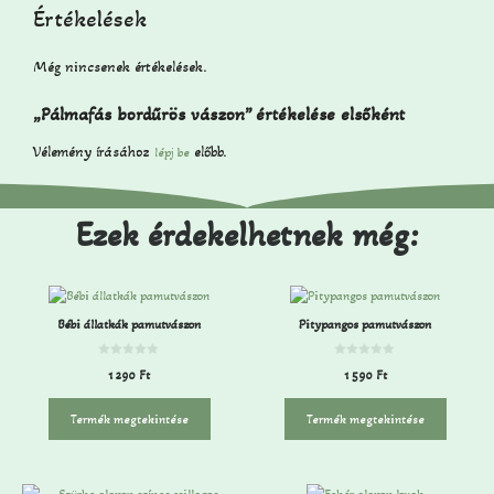
Értékelések
Még nincsenek értékelések.
„Pálmafás bordűrös vászon” értékelése elsőként
Vélemény írásához
előbb.
lépj be
Ezek érdekelhetnek még:
Bébi állatkák pamutvászon
Pitypangos pamutvászon
0
0
1 290
Ft
1 590
Ft
a
a
z
z
5
5
-
-
Termék megtekintése
Termék megtekintése
b
b
ő
ő
l
l