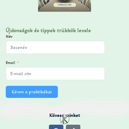
Újdonságok és tippek trükkök levele
Név
Email
Kérem a praktikákat
Kövess minket