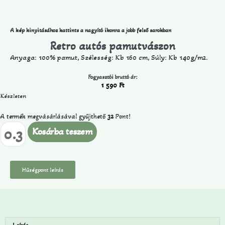
A kép kinyitásához kattints a nagyító ikonra a jobb felső sarokban
Retro autós pamutvászon
Anyaga: 100% pamut, Szélesség: Kb 160 cm, Súly: Kb 140g/m2.
Fogyasztói bruttó ár:
1 590
Ft
Készleten
A termék megvásárlásával gyűjthető
32
Pont!
Kosárba teszem
Hűségpont leírás