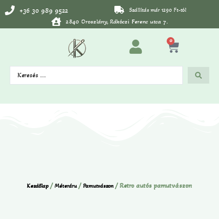
+36 30 989 9522
Szállítás már 1290 Ft-tól
2840 Oroszlány, Rákóczi Ferenc utca 7.
0
/
/
/ Retro autós pamutvászon
Kezdőlap
Méteráru
Pamutvászon