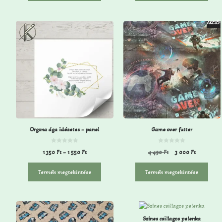
l
l
AKCIÓ!
Orgona ága idézetes – panel
Game over futter
0
0
1 350
Ft
–
1 550
Ft
4 490
Ft
3 000
Ft
a
a
z
z
5
5
-
-
Termék megtekintése
Termék megtekintése
b
b
ő
ő
l
l
Színes csillagos pelenka