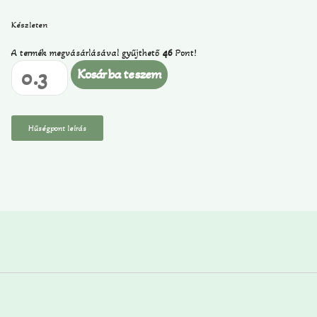
Készleten
A termék megvásárlásával gyűjthető
46
Pont!
Kosárba teszem
Hűségpont leírás