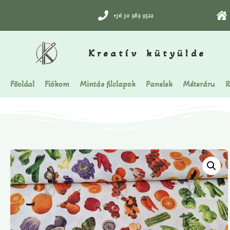
+36 30 989 9522
Kreatív kütyülde
Főoldal
Fiókom
Mintás filclapok
Panelek
Méteráru
R