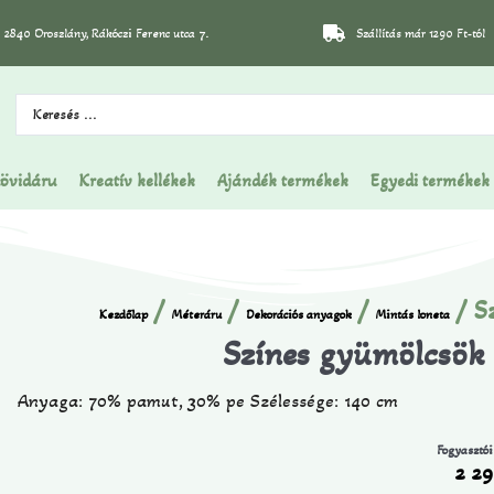
2840 Oroszlány, Rákóczi Ferenc utca 7.
Szállítás már 1290 Ft-tól
övidáru
Kreatív kellékek
Ajándék termékek
Egyedi termékek
/
/
/
/ S
Kezdőlap
Méteráru
Dekorációs anyagok
Mintás loneta
Színes gyümölcsök 
Anyaga: 70% pamut, 30% pe Szélessége: 140 cm
Fogyasztói
2 2