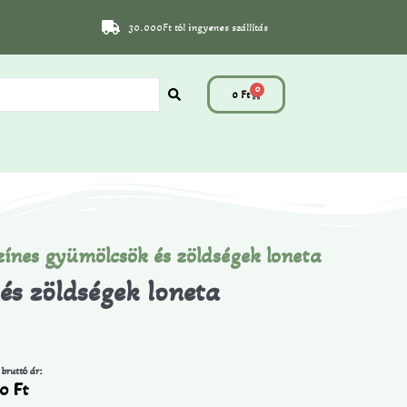
30.000Ft tól ingyenes szállítás
0
0
Ft
zínes gyümölcsök és zöldségek loneta
és zöldségek loneta
 bruttó ár:
90
Ft