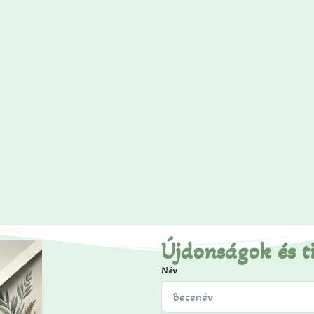
Újdonságok és t
Név