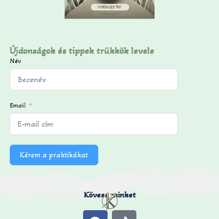
Újdonságok és tippek trükkök levele
Név
Email
Kérem a praktikákat
Kövess minket