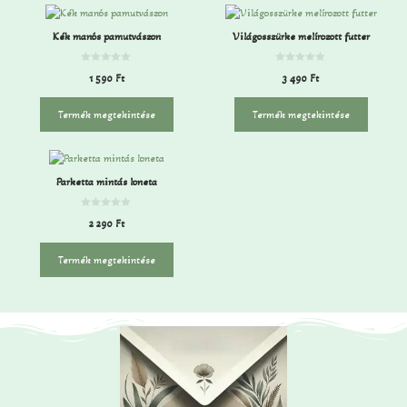
Kék manós pamutvászon
Világosszürke melírozott futter
0
0
1 590
Ft
3 490
Ft
a
a
z
z
5
5
-
-
Termék megtekintése
Termék megtekintése
b
b
ő
ő
l
l
Parketta mintás loneta
0
2 290
Ft
a
z
5
-
Termék megtekintése
b
ő
l