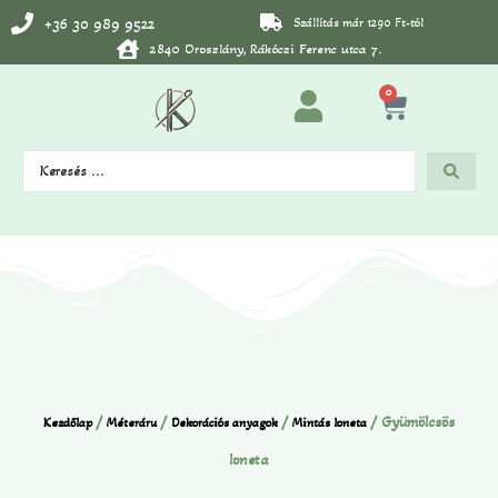
+36 30 989 9522
Szállítás már 1290 Ft-tól
2840 Oroszlány, Rákóczi Ferenc utca 7.
0
/
/
/
/ Gyümölcsös
Kezdőlap
Méteráru
Dekorációs anyagok
Mintás loneta
loneta