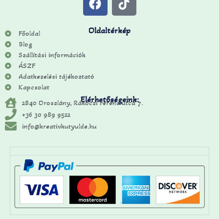
Oldaltérkép
Főoldal
Blog
Szállítási információk
ÁSZF
Adatkezelési tájékoztató
Kapcsolat
Elérhetőségeink:
2840 Oroszlány, Rákóczi Ferenc utca 7.
+36 30 989 9522
info@kreativkutyulde.hu