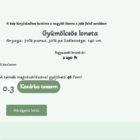
A kép kinyitásához kattints a nagyító ikonra a jobb felső sarokban
Gyümölcsös loneta
Anyaga: 70% pamut, 30% pe Szélessége: 140 cm
Fogyasztói bruttó ár:
2 290
Ft
Készleten
A termék megvásárlásával gyűjthető
46
Pont!
Kosárba teszem
Hűségpont leírás