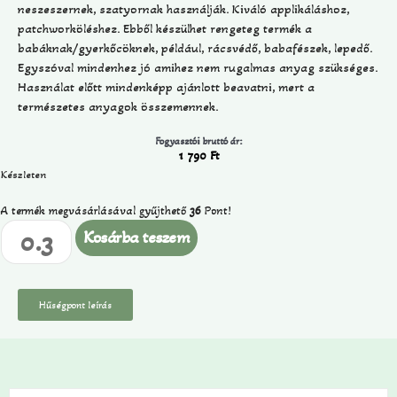
neszeszernek, szatyornak használják. Kiváló applikáláshoz,
patchworköléshez. Ebből készülhet rengeteg termék a
babáknak/gyerkőcöknek, például, rácsvédő, babafészek, lepedő.
Egyszóval mindenhez jó amihez nem rugalmas anyag szükséges.
Használat előtt mindenképp ajánlott beavatni, mert a
természetes anyagok összemennek.
Fogyasztói bruttó ár:
1 790
Ft
Készleten
A termék megvásárlásával gyűjthető
36
Pont!
Kosárba teszem
Hűségpont leírás