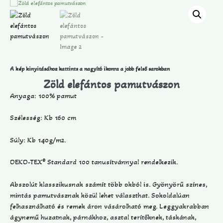
A kép kinyitásához kattints a nagyító ikonra a jobb felső sarokban
Zöld elefántos pamutvászon
Anyaga: 100% pamut
Szélesség: Kb 160 cm
Súly: Kb 140g/m2.
OEKO-TEX® Standard 100 tanusítvánnyal rendelkezik.
Abszolút klasszikusnak számít több okból is. Gyönyörű színes,
mintás pamutvásznak közül lehet választhat. Sokoldalúan
felhasználható és remek áron vásárolható meg. Leggyakrabban
ágynemű huzatnak, párnákhoz, asztal terítőknek, táskának,