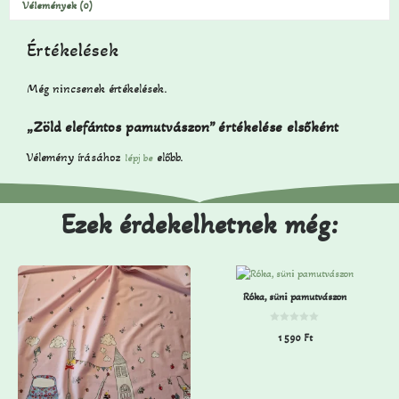
Vélemények (0)
Értékelések
Még nincsenek értékelések.
„Zöld elefántos pamutvászon” értékelése elsőként
Vélemény írásához
előbb.
lépj be
Ezek érdekelhetnek még:
Róka, süni pamutvászon
0
1 590
Ft
a
z
5
-
b
ő
l