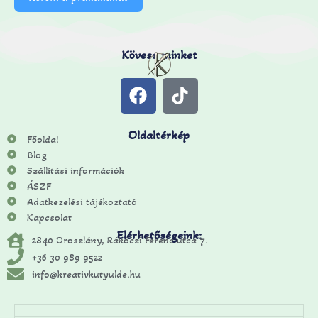
Kövess minket
Oldaltérkép
Főoldal
Blog
Szállítási információk
ÁSZF
Adatkezelési tájékoztató
Kapcsolat
Elérhetőségeink:
2840 Oroszlány, Rákóczi Ferenc utca 7.
+36 30 989 9522
info@kreativkutyulde.hu