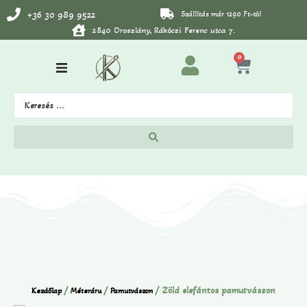
+36 30 989 9522
Szállítás már 1290 Ft-tól
2840 Oroszlány, Rákóczi Ferenc utca 7.
0
/
/
/ Zöld elefántos pamutvászon
Kezdőlap
Méteráru
Pamutvászon