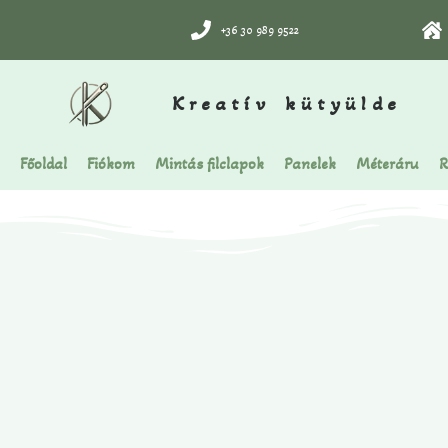
+36 30 989 9522
Kreatív kütyülde
Főoldal
Fiókom
Mintás filclapok
Panelek
Méteráru
R