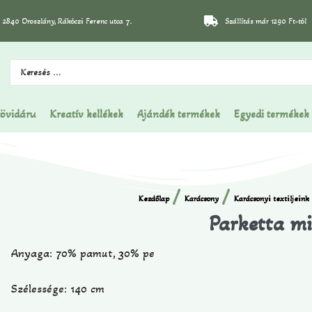
2840 Oroszlány, Rákóczi Ferenc utca 7.
Szállítás már 1290 Ft-tól
övidáru
Kreatív kellékek
Ajándék termékek
Egyedi termékek
/
/
Kezdőlap
Karácsony
Karácsonyi textiljeink
Parketta mi
Anyaga: 70% pamut, 30% pe
Szélessége: 140 cm