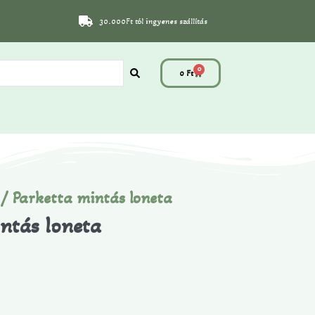
30.000Ft tól ingyenes szállítás
0
0
Ft
/ Parketta mintás loneta
ntás loneta