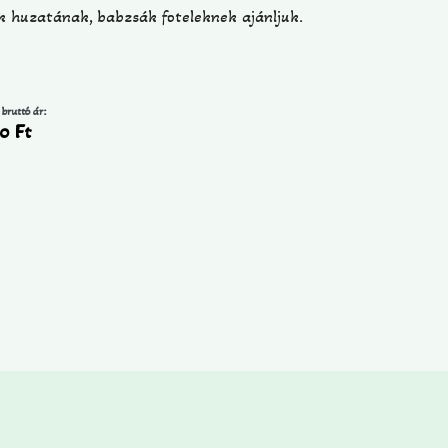
k huzatának, babzsák foteleknek ajánljuk.
 bruttó ár:
90
Ft