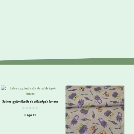
Színes gyümölcsök és zöldségek loneta
0
2 290
Ft
a
z
5
-
b
ő
l