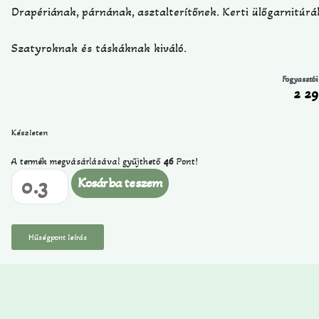
Drapériának, párnának, asztalterítőnek. Kerti ülőgarnitúrá
Szatyroknak és táskáknak kiváló.
Fogyasztói
2 2
Készleten
A termék megvásárlásával gyűjthető
46
Pont!
Kosárba teszem
Hűségpont leírás