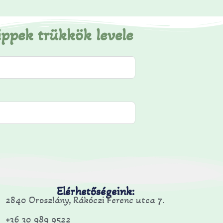
ippek trükkök levele
Elérhetőségeink:
2840 Oroszlány, Rákóczi Ferenc utca 7.
+36 30 989 9522