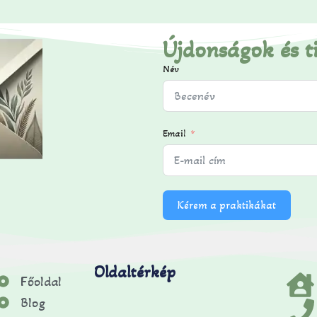
Újdonságok és t
Név
Email
Kérem a praktikákat
Oldaltérkép
Főoldal
Blog