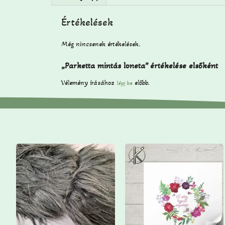
Értékelések
Még nincsenek értékelések.
„Parketta mintás loneta” értékelése elsőként
Vélemény írásához
előbb.
lépj be