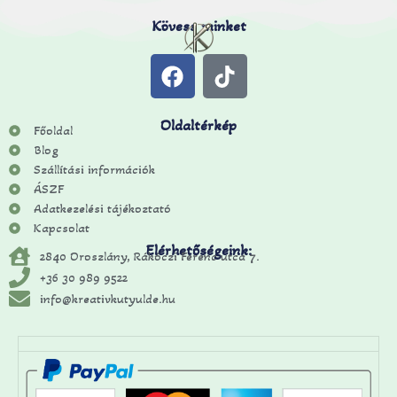
Kövess minket
Oldaltérkép
Főoldal
Blog
Szállítási információk
ÁSZF
Adatkezelési tájékoztató
Kapcsolat
Elérhetőségeink:
2840 Oroszlány, Rákóczi Ferenc utca 7.
+36 30 989 9522
info@kreativkutyulde.hu