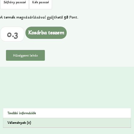
Sáfrány passzé
Kék passzé
A termék megvásárlásával gyűjthető
58
Pont.
Kosárba teszem
Hűségpont leírás
További információk
Vélemények (0)