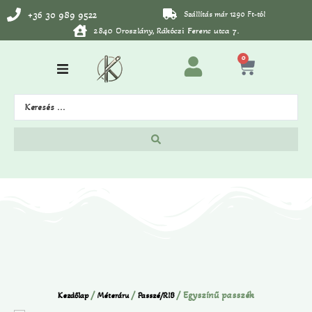
+36 30 989 9522
Szállítás már 1290 Ft-tól
2840 Oroszlány, Rákóczi Ferenc utca 7.
0
/
/
/ Egyszínű passzék
Kezdőlap
Méteráru
Passzé/RIB