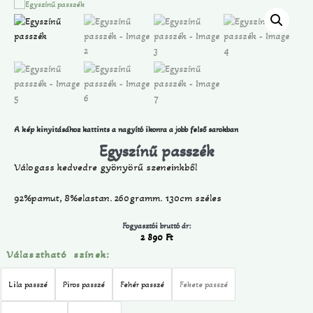
A kép kinyitásához kattints a nagyító ikonra a jobb felső sarokban
Egyszínű passzék
Válogass kedvedre gyönyörű szeneinkből
92%pamut, 8%elastan. 260gramm. 130cm széles
Fogyasztói bruttó ár:
2 890
Ft
Választható színek:
Lila passzé
Piros passzé
Fehér passzé
Fekete passzé