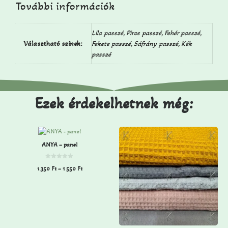
További információk
Lila passzé, Piros passzé, Fehér passzé,
Választható színek:
Fekete passzé, Sáfrány passzé, Kék
passzé
Ezek érdekelhetnek még:
ANYA – panel
0
1 350
Ft
–
1 550
Ft
a
z
5
-
b
ő
l