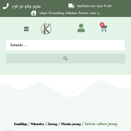
+36 30 989 9522
Szállítás már 1290 Ft-tól
2840 Oroszlány, Rákóczi Ferenc utca 7.
0
/
/
/
/ Színes csíkos jersey
Kezdőlap
Méteráru
Jersey
Mintás jersey