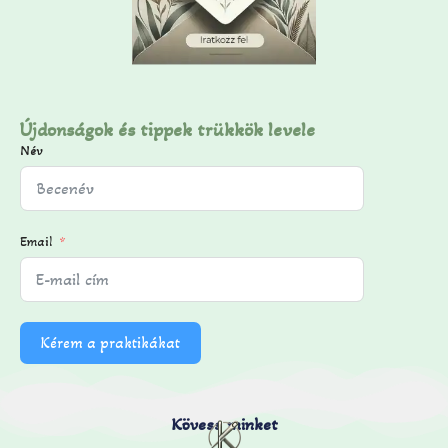
Újdonságok és tippek trükkök levele
Név
Email
Kérem a praktikákat
Kövess minket