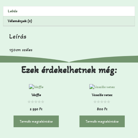
Leírás
Vélemények (0)
Leírás
150cm széles
Ezek érdekelhetnek még:
Waffle
Vasalós vetex
0
0
2 990
Ft
800
Ft
a
a
z
z
5
5
-
-
Termék megtekintése
Termék megtekintése
b
b
ő
ő
l
l