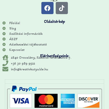
Oldaltérkép
Főoldal
Blog
Szállítási információk
ÁSZF
Adatkezelési tájékoztató
Kapcsolat
Elérhetőségeink:
2840 Oroszlány, Rákóczi Ferenc utca 7.
+36 30 989 9522
info@kreativkutyulde.hu