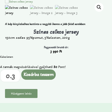
A kép kinyitásához kattints a nagyító ikonra a jobb felső sarokban
Színes csíkos jersey
150cm széles 95%pamut, 5%elastan, 200g
Fogyasztói bruttó ár:
3 990
Ft
Készleten
A termék megvásárlásával gyűjthető
80
Pont!
Kosárba teszem
Hűségpont leírás